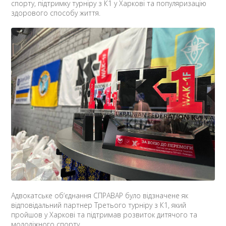
спорту, підтримку турніру з К1 у Харкові та популяризацію
здорового способу життя.
Адвокатське обʼєднання СПРАВАР було відзначене як
відповідальний партнер Третього турніру з К1, який
пройшов у Харкові та підтримав розвиток дитячого та
молодіжного спорту.