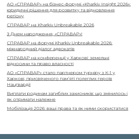
АО «СПРАВАР» на бізнес-форумі «Kharkiv Insight 2026»:
юридичні рішення для розвитку та відновлення
регіону
СПРАВАР на Kharkiv Unbreakable 2026
З Днем народження, «СПРАВАР»!
СПРАВАР на форумі Kharkiv Unbreakable 2026:
міжнародний діалог адвокатів
СПРАВАР на конференції у Харкові: земельні
відносини та право власності
АО «СПРАВАР» стало партнером турніру з К-1 у
Харкові, присвяченого пам’яті полеглих героїв
Нацгвардії
Виплати родинам загиблих захисників: що змінилось і
як отримати належне
Мобілізація 2026: ваші права та як ними скористатися