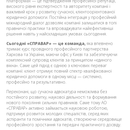
платформах — це підтвердження професійної репутації,
високого рівня експертності та авторитету компанії і
важливий крок у розвитку сучасної, клієнтоорієнтованої
юридичної допомоги. Постійна інтеграція у професійний
міжнародний діалог дозволяє компанії залишатися в топі
правничої практики та впроваджувати найефективніші
рішення навіть у найскладніших умовах сьогодення.
Сьогодні «СПРАВАР» — це команда,
яка впевнено
тримає курс провідного професійного партнерства
Харкова та України, маючи офіс у Києві та забезпечуючи
комплексний супровід клієнтів за принципом «єдиного
вікна». Саме цей підхід є однією з ключових переваг
компанії: клієнт отримує повний спектр кваліфікованої
юридичної допомоги в одному місці — системно,
професійно та результативно.
Переконані, що сучасна адвокатура неможлива без
постійного розвитку, наукової діяльності та формування
нового покоління сильних правників. Саме тому АО
«СПРАВАР» активно займається науковою роботою,
підтримує розвиток молодих спеціалістів, серед яких
аспіранти та помічники адвокатів, створюючи середовище
професійного зростання та передачі практичного досвіду.