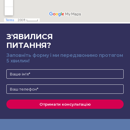
З'ЯВИЛИСЯ
ПИТАННЯ?
Заповніть форму і ми передзвонимо протягом
5 хвилин!