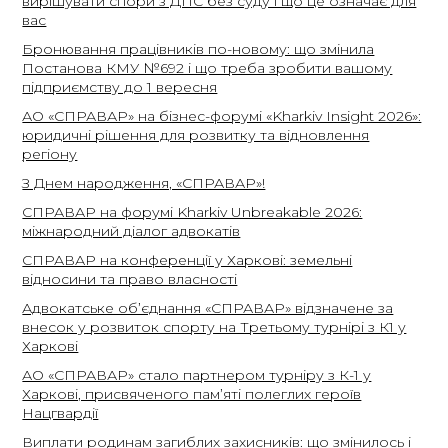
вирішувати спори з ДПС без суду і що це означає для
вас
Бронювання працівників по-новому: що змінила
Постанова КМУ №692 і що треба зробити вашому
підприємству до 1 вересня
АО «СПРАВАР» на бізнес-форумі «Kharkiv Insight 2026»:
юридичні рішення для розвитку та відновлення
регіону
З Днем народження, «СПРАВАР»!
СПРАВАР на форумі Kharkiv Unbreakable 2026:
міжнародний діалог адвокатів
СПРАВАР на конференції у Харкові: земельні
відносини та право власності
Адвокатське об’єднання «СПРАВАР» відзначене за
внесок у розвиток спорту на Третьому турнірі з К1 у
Харкові
АО «СПРАВАР» стало партнером турніру з К-1 у
Харкові, присвяченого пам’яті полеглих героїв
Нацгвардії
Виплати родинам загиблих захисників: що змінилось і