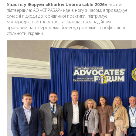
Участь у Форумі «Kharkiv Unbreakable 2026»
вкотре
підтвердила: АО «СПРАВАР» йде в ногу з часом, впроваджує
сучасні підходи до юридичної практики, підтримує
міжнародне партнерство та залишається надійним
правовим партнером для бізнесу, громадян і професійної
спільноти України.