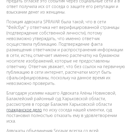
предать огласке это события через социальные сети а в
ответ получила иск от соседа о защите его репутации и
взыскании денег из женщины.
Позиция адвоката SPRAVAR была такой, что в сети
"Фейсбук" у ответчика нет верифицированной страницы
(подтверждение собственной личности), потому
невозможно утверждать, что именно ответчик
осуществила публикацию. Подтверждение факта
размещения ответчиком и распространения информации
в сети, истец отмечает именно распечатку на бумажном
носителе изображений, которые не предоставлены
ответчику. Ответчик уважает, что без ссылок на первичную
публикацию в сети интернет, распечатки могут быть
сфальсифицированы, поскольку на данное время их
невозможно проверить.
Благодаря усилиям нашего Адвоката Алёны Новиковой,
Балаклейский районный суд Харьковской области,
рассмотрев в городе Балаклея Харьковской области
гражданское дело
по иску соседа нашей клиентки, суд
постановил полностью отказать ему в удовлетворении
иска.
Адвокаты объединения Spravar всегда со всей